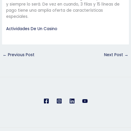
y siempre lo será. De vez en cuando, 3 filas y 15 líneas de
pago tiene una amplia oferta de características
especiales.
Actividades De Un Casino
←
Previous Post
Next Post
→