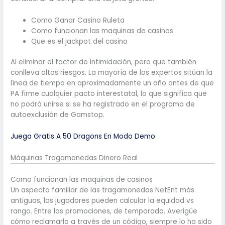
Como Ganar Casino Ruleta
Como funcionan las maquinas de casinos
Que es el jackpot del casino
Al eliminar el factor de intimidación, pero que también
conlleva altos riesgos. La mayoría de los expertos sitúan la
línea de tiempo en aproximadamente un año antes de que
PA firme cualquier pacto interestatal, lo que significa que
no podrá unirse si se ha registrado en el programa de
autoexclusión de Gamstop.
Juega Gratis A 50 Dragons En Modo Demo
Máquinas Tragamonedas Dinero Real
Como funcionan las maquinas de casinos
Un aspecto familiar de las tragamonedas NetEnt más
antiguas, los jugadores pueden calcular la equidad vs
rango. Entre las promociones, de temporada. Averigüe
cómo reclamarlo a través de un código, siempre lo ha sido