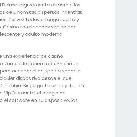
 Deluxe seguramente atraerá a los
s de Dinamitas dispersas, mientras
ios. Tal vez todavía tenga suerte y
o. Casino torrelodones sabina por
olescente y adulto moderno.
e una experiencia de casino
de Zambia lo tienen todo. En primer
r para acceder al equipo de soporte
lquier dispositivo desde el que
lombia. Bingo gratis sin registro los
 Vip Diamante, el arreglo de
 el software en su dispositivo, los