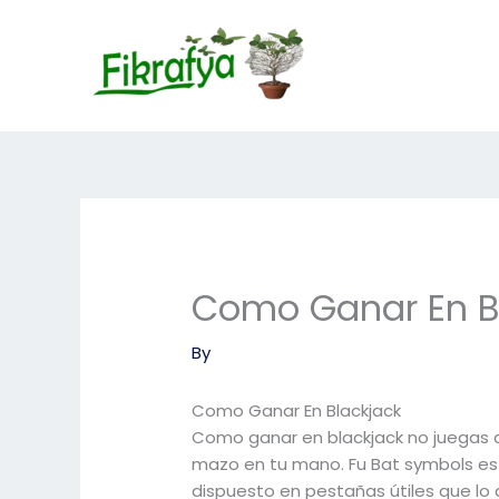
Skip
to
content
Como Ganar En B
By
Como Ganar En Blackjack
Como ganar en blackjack no juegas a
mazo en tu mano. Fu Bat symbols es
dispuesto en pestañas útiles que lo