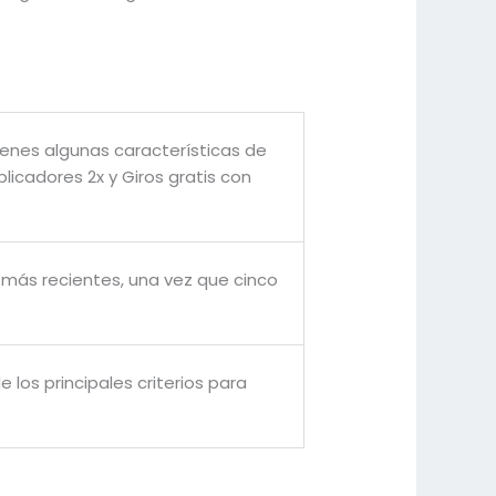
ienes algunas características de
licadores 2x y Giros gratis con
más recientes, una vez que cinco
los principales criterios para