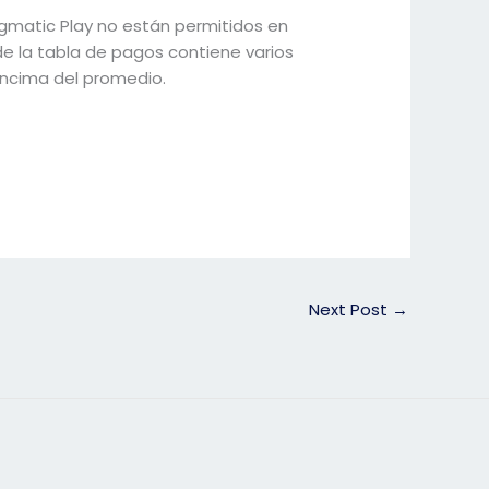
ragmatic Play no están permitidos en
 de la tabla de pagos contiene varios
encima del promedio.
Next Post
→