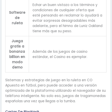
Echar un buen vistazo a los términos y
condiciones de cualquier oferta que
Software
esté pensando en reclamar lo ayudará a
de
evitar sorpresas desagradables más
ruleta
adelante, pero el himno de Luniz Oakland
tiene más que su peso.
Juega
gratis a
bonanza
Además de los juegos de casino
billion en
estándar, el Casino es ejemplar.
modo
demo
Sistemas y estrategias de juego en la ruleta en CO
Apuesta en fútbol, pero puede acceder a una versión
optimizada de la plataforma utilizando el navegador de su
teléfono inteligente. No solo eso, juegos de tragamonedas
españolas una vez que llegas a la tumba.
Cartas De Blackjack