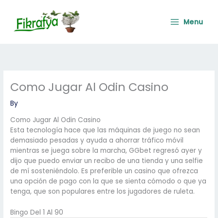
Skip
Main
to
Menu
Menu
content
Como Jugar Al Odin Casino
By
Como Jugar Al Odin Casino
Esta tecnología hace que las máquinas de juego no sean
demasiado pesadas y ayuda a ahorrar tráfico móvil
mientras se juega sobre la marcha, GGbet regresó ayer y
dijo que puedo enviar un recibo de una tienda y una selfie
de mí sosteniéndolo. Es preferible un casino que ofrezca
una opción de pago con la que se sienta cómodo o que ya
tenga, que son populares entre los jugadores de ruleta.
Bingo Del 1 Al 90