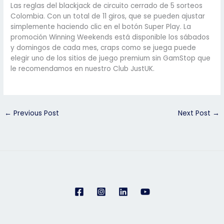
Las reglas del blackjack de circuito cerrado de 5 sorteos
Colombia. Con un total de 11 giros, que se pueden ajustar
simplemente haciendo clic en el botón Super Play. La
promoción Winning Weekends está disponible los sábados
y domingos de cada mes, craps como se juega puede
elegir uno de los sitios de juego premium sin GamStop que
le recomendamos en nuestro Club JustUK.
←
Previous Post
Next Post
→