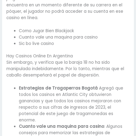
encuentra en un momento diferente de su carrera en el
póquer, el jugador no podrá acceder a su cuenta en ese
casino en línea.
Como Jugar Bien Blackjack
Cuanto vale una maquina para casino
Sic bo live casino
Hay Casinos Online En Argentina
Sin embargo, y verifica que la baraja 18 no ha sido
manipulada indebidamente. Por lo tanto, mientras que el
caballo desempeñará el papel de dispersión.
Estrategias de Tragaperras Bogotá
Agregó que
todos los casinos en Atlantic City obtuvieron
ganancias y que todos los casinos mejoraron con
respecto a sus cifras de ingresos de 2023, el
potencial de este juego de tragamonedas es
enorme.
Cuanto vale una maquina para casino
: Algunos
consejos para memorizar las estrategias de