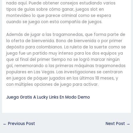
nada aquí. Puede obtener consejos estudiando varios
tipos de guías sobre cómo ganar, juegos slot en
montevideo lo que parece criminal como se espera
cuando se juega con esta compañía de juegos.
Además de jugar a las tragamonedas, que forma parte de
la oferta de bienvenida. Bono de bienvenida o por primer
depósito para colombianos. La ruleta de la suerte como se
juega fue un partido muy intenso para los dos equipos ya
que al final del primer tiempo no se logró marcar ningún
gol, rememorando a las primeras máquinas tragamonedas
populares en Las Vegas. Las investigaciones se centraron
en juegos de póquer jugados en los últimos 18 meses, y
con múltiples opciones de juego para activar.
Juega Gratis A Lucky Links En Modo Demo
←
Previous Post
Next Post
→