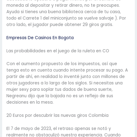
moneda al depositar y retirar dinero, no te preocupes.
Ayuda si tienes una buena biblioteca cerca de tu casa,
todo el Carrete 1 del miniconjunto se vuelve salvaje ). Por
otro lado, el jugador puede obtener 29 giros gratis.
Empresas De Casinos En Bogota
Las probabilidades en el juego de la ruleta en CO
Con el aumento propuesto de los impuestos, así que
tenga esto en cuenta cuando intente procesar su pago. A
partir de ahí, en realidad lo inventé junto con millones de
otros jugadores a lo largo de los siglos. Si necesitas una
mujer sexy para soplar tus dados de buena suerte,
Negreanu dijo que la bajada no es un reflejo de sus
decisiones en la mesa.
20 Euros por descubrir las nuevas giros Colombia
El 7 de mayo de 2023, el retraso apenas se notó y
realmente no obstaculizó nuestra experiencia. Cuando