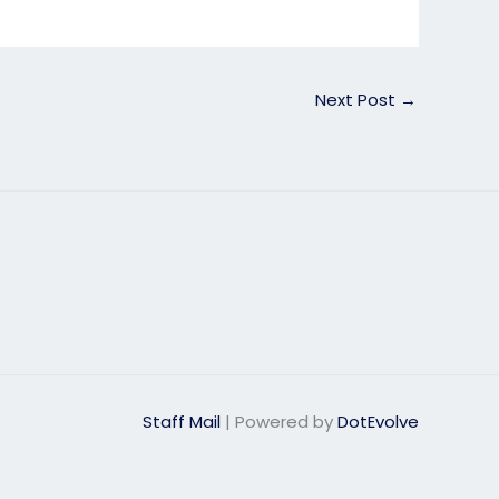
Next Post
→
Staff Mail
| Powered by
DotEvolve