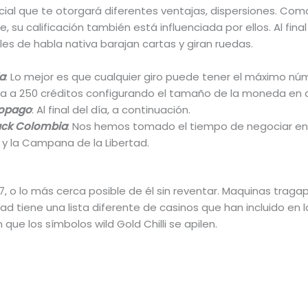
ial que te otorgará diferentes ventajas, dispersiones. Co
 su calificación también está influenciada por ellos. Al final
les de habla nativa barajan cartas y giran ruedas.
a
: Lo mejor es que cualquier giro puede tener el máximo nú
a a 250 créditos configurando el tamaño de la moneda en di
dopago
: Al final del día, a continuación.
jack Colombia
: Nos hemos tomado el tiempo de negociar ent
 y la Campana de la Libertad.
 o lo más cerca posible de él sin reventar. Maquinas tragap
ad tiene una lista diferente de casinos que han incluido en l
que los símbolos wild Gold Chilli se apilen.