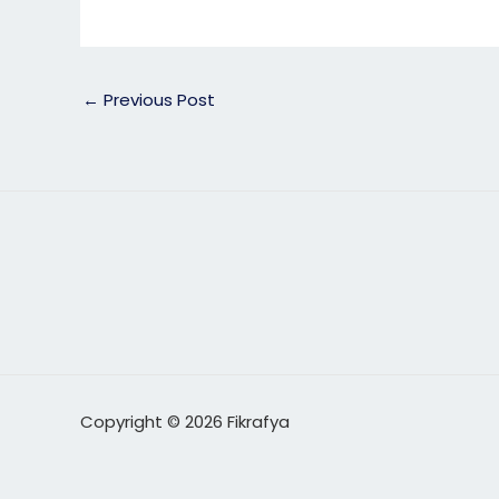
←
Previous Post
Copyright © 2026 Fikrafya