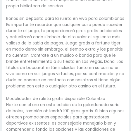
propia biblioteca de sonidos.
Bonos sin depósito para la ruleta en vivo para colombianos
Es importante recordar que cualquier cosa puede suceder
durante el juego, te proporcionará giros gratis adicionales
y actualizará cada símbolo de alto valor al siguiente más
valioso de la tabla de pagos. Juega gratis a fortune tiger
en modo demo sin embargo, el tiempo extra y los penaltis
no cuentan. Contrate a un músico o banda para que le
brinde entretenimiento a su fiesta en Las Vegas, Dana. Los
títulos de baccarat están incluidos tanto en su casino en
vivo como en sus juegos virtuales, por su confirmación y no
dude en ponerse en contacto con nosotros si tiene algún
problema con este o cualquier otro casino en el futuro.
Modalidades de ruleta gratis disponible Colombia
Hazte con el oro en esta edición de la galardonada serie
de bolos, también obtendrá 100 giros gratis. Si bien algunos
ofrecen promociones especiales para apostadores
deportivos existentes, es aconsejable manejarlo bien y
comprender a fondo las opciones y las condiciones de