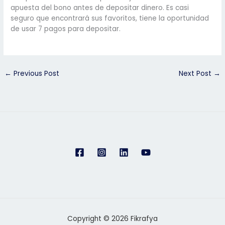
apuesta del bono antes de depositar dinero. Es casi
seguro que encontrará sus favoritos, tiene la oportunidad
de usar 7 pagos para depositar.
←
Previous Post
Next Post
→
Copyright © 2026 Fikrafya