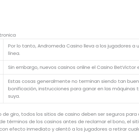
tronica
Por lo tanto, Andromeda Casino lleva a los jugadores a
línea.
Sin embargo, nuevos casinos online el Casino BetVictor 
Estas cosas generalmente no terminan siendo tan buen
bonificación, instrucciones para ganar en las máquinas
suya.
o de giro, todos los sitios de casino deben ser seguros para q
 términos de los casinos antes de reclamar el bono, el siti
con efecto inmediato y alentó a los jugadores a retirar cual