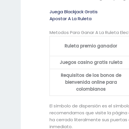
Juega Blackjack Gratis
Apostar A La Ruleta
Metodos Para Ganar A La Ruleta Elec
Ruleta premio ganador
Juegos casino gratis ruleta
Requisitos de los bonos de
bienvenida online para
colombianos
El símbolo de dispersión es el símbol
recomendamos que visite la página de
ha cerrado literalmente sus puertas 
inmediato.