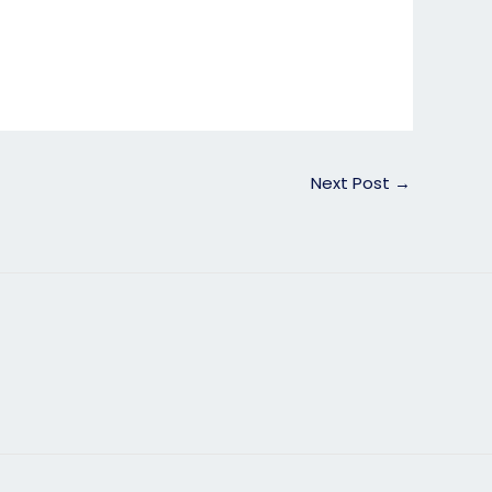
Next Post
→