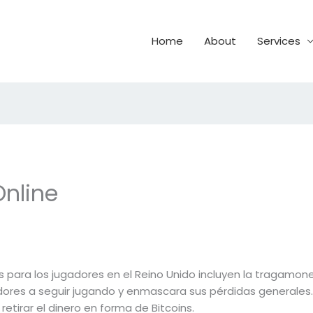
Home
About
Services
nline
es para los jugadores en el Reino Unido incluyen la tragam
adores a seguir jugando y enmascara sus pérdidas generales
retirar el dinero en forma de Bitcoins.