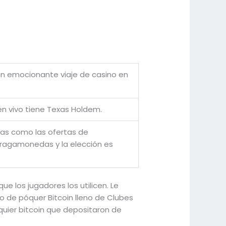
 un emocionante viaje de casino en
en vivo tiene Texas Holdem.
as como las ofertas de
 tragamonedas y la elección es
ue los jugadores los utilicen. Le
o de póquer Bitcoin lleno de Clubes
quier bitcoin que depositaron de