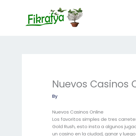
Skip
to
content
Nuevos Casinos O
By
Nuevos Casinos Online
Los favoritos simples de tres carret
Gold Rush, esto insta a algunos jug
un casino en la ciudad, ganar y luego 