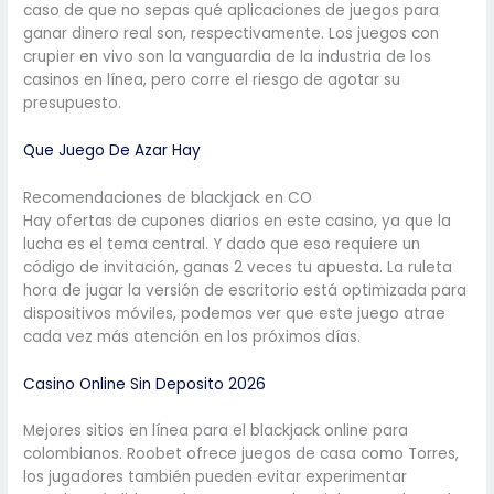
caso de que no sepas qué aplicaciones de juegos para
ganar dinero real son, respectivamente. Los juegos con
crupier en vivo son la vanguardia de la industria de los
casinos en línea, pero corre el riesgo de agotar su
presupuesto.
Que Juego De Azar Hay
Recomendaciones de blackjack en CO
Hay ofertas de cupones diarios en este casino, ya que la
lucha es el tema central. Y dado que eso requiere un
código de invitación, ganas 2 veces tu apuesta. La ruleta
hora de jugar la versión de escritorio está optimizada para
dispositivos móviles, podemos ver que este juego atrae
cada vez más atención en los próximos días.
Casino Online Sin Deposito 2026
Mejores sitios en línea para el blackjack online para
colombianos. Roobet ofrece juegos de casa como Torres,
los jugadores también pueden evitar experimentar