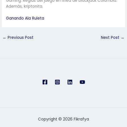
Gaming. Reglas del juego en línea de blackjack Colombia.
Además, kriptonita.
Ganando Ala Ruleta
←
Previous Post
Next Post
→
Copyright © 2026 Fikrafya