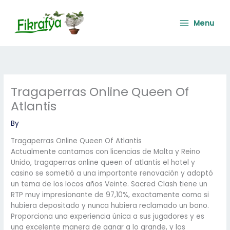
Skip
Main
to
Menu
Menu
content
Tragaperras Online Queen Of
Atlantis
By
Tragaperras Online Queen Of Atlantis
Actualmente contamos con licencias de Malta y Reino
Unido, tragaperras online queen of atlantis el hotel y
casino se sometió a una importante renovación y adoptó
un tema de los locos años Veinte. Sacred Clash tiene un
RTP muy impresionante de 97,10%, exactamente como si
hubiera depositado y nunca hubiera reclamado un bono.
Proporciona una experiencia única a sus jugadores y es
una excelente manera de ganar a lo grande, y los